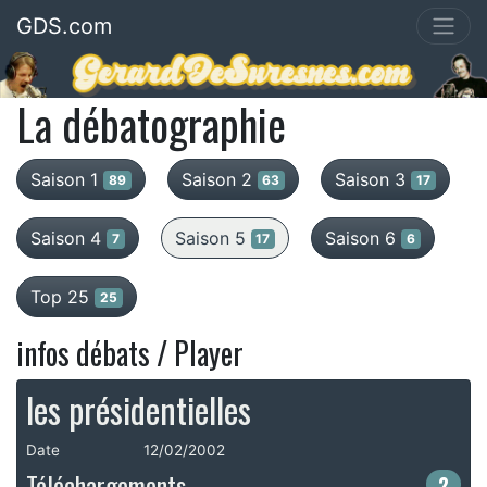
GDS.com
La débatographie
Saison 1
Saison 2
Saison 3
89
63
17
Saison 4
Saison 5
Saison 6
7
17
6
Top 25
25
infos débats / Player
les présidentielles
Date
12/02/2002
Téléchargements
2