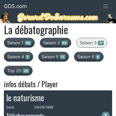
GDS.com
La débatographie
Saison 1
Saison 2
Saison 3
89
63
17
Saison 4
Saison 5
Saison 6
7
17
6
Top 25
25
infos débats / Player
le naturisme
Date
09/09/1999
Téléchargements
2