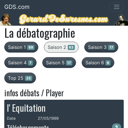
GDS.com
La débatographie
Saison 1
Saison 2
Saison 3
89
63
17
Saison 4
Saison 5
Saison 6
7
17
6
Top 25
25
infos débats / Player
l' Equitation
Date
27/05/1999
Téléchargements
2