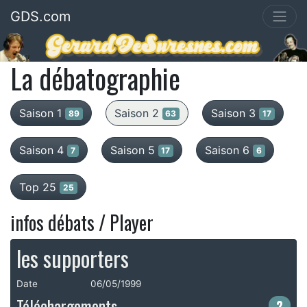
GDS.com
La débatographie
Saison 1
Saison 2
Saison 3
89
63
17
Saison 4
Saison 5
Saison 6
7
17
6
Top 25
25
infos débats / Player
les supporters
Date
06/05/1999
Téléchargements
2