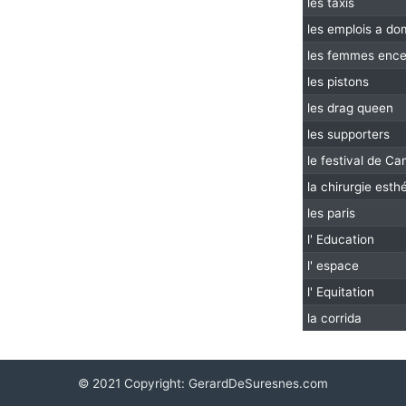
les taxis
les emplois a dom
les femmes ence
les pistons
les drag queen
les supporters
le festival de C
la chirurgie esthé
les paris
l' Education
l' espace
l' Equitation
la corrida
© 2021 Copyright:
GerardDeSuresnes.com