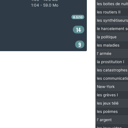
les boites de nuit
1:04 - 59.0 Mo
les routiers II
6.5/10
les synthétiseurs
14
le harcelement s
la politique
9
les maladies
l' armée
la prostitution I
les catastrophes 
les communicati
New-York
les grèves I
les jeux télé
les poèmes
l' argent