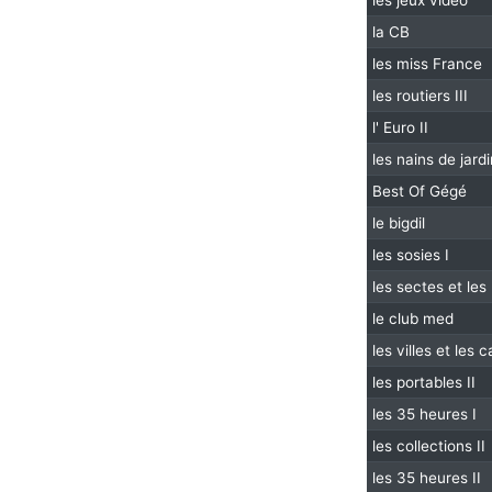
les jeux video
la CB
les miss France
les routiers III
l' Euro II
les nains de jardi
Best Of Gégé
le bigdil
les sosies I
les sectes et le
le club med
les villes et les
les portables II
les 35 heures I
les collections II
les 35 heures II