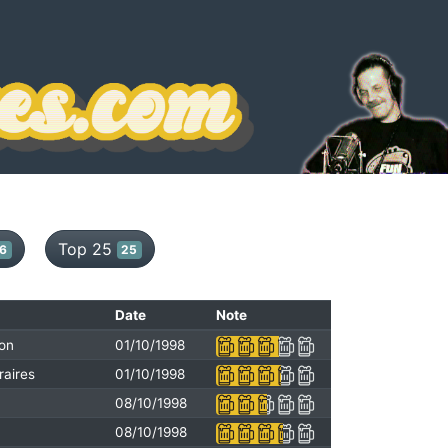
Top 25
6
25
Date
Note
ton
01/10/1998
raires
01/10/1998
08/10/1998
08/10/1998