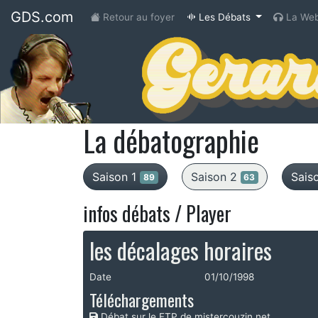
GDS.com
(current)
Retour au foyer
Les Débats
La Web
La débatographie
Saison 1
Saison 2
Sais
89
63
infos débats / Player
les décalages horaires
Date
01/10/1998
Téléchargements
Débat sur le FTP de mistercouzin.net