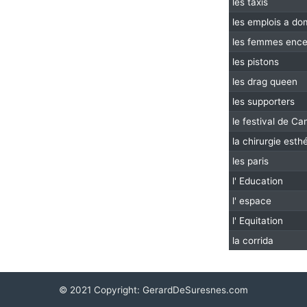
les taxis
les emplois a dom
les femmes ence
les pistons
les drag queen
les supporters
le festival de C
la chirurgie esthé
les paris
l' Education
l' espace
l' Equitation
la corrida
© 2021 Copyright:
GerardDeSuresnes.com