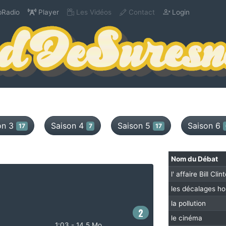
Radio
Player
Les Vidéos
Contact
Login
on 3
Saison 4
Saison 5
Saison 6
17
7
17
Nom du Débat
l' affaire Bill Clin
les décalages ho
la pollution
2
le cinéma
1:03 - 14.5 Mo