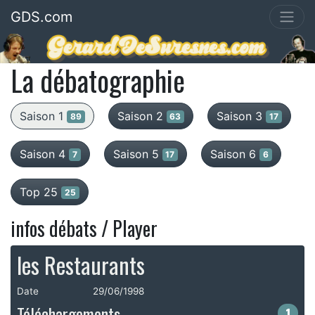
GDS.com
La débatographie
Saison 1
Saison 2
Saison 3
89
63
17
Saison 4
Saison 5
Saison 6
7
17
6
Top 25
25
infos débats / Player
les Restaurants
Date
29/06/1998
Téléchargements
1