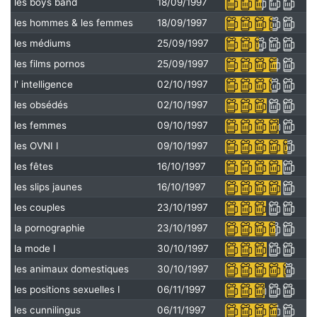
les boys band
18/09/1997
les hommes & les femmes
18/09/1997
les médiums
25/09/1997
les films pornos
25/09/1997
l' intelligence
02/10/1997
les obsédés
02/10/1997
les femmes
09/10/1997
les OVNI I
09/10/1997
les fêtes
16/10/1997
les slips jaunes
16/10/1997
les couples
23/10/1997
la pornographie
23/10/1997
la mode I
30/10/1997
les animaux domestiques
30/10/1997
les positions sexuelles I
06/11/1997
les cunnilingus
06/11/1997