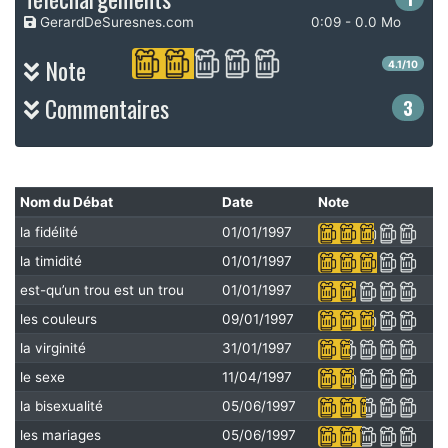
GerardDeSuresnes.com
0:09 - 0.0 Mo
Note
4.1/10
Commentaires
3
Nom du Débat
Date
Note
la fidélité
01/01/1997
la timidité
01/01/1997
est-qu’un trou est un trou
01/01/1997
les couleurs
09/01/1997
la virginité
31/01/1997
le sexe
11/04/1997
la bisexualité
05/06/1997
les mariages
05/06/1997