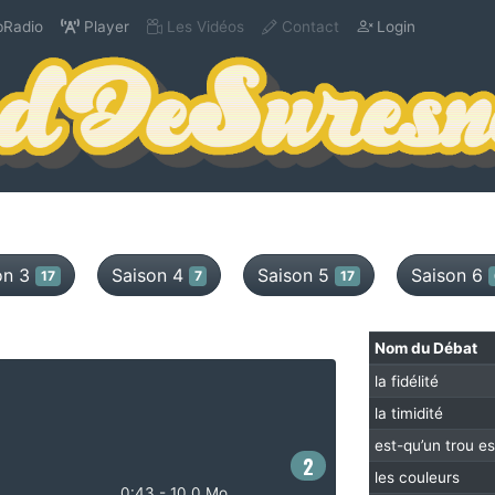
Radio
Player
Les Vidéos
Contact
Login
on 3
Saison 4
Saison 5
Saison 6
17
7
17
Nom du Débat
la fidélité
la timidité
est-qu’un trou es
2
les couleurs
0:43 - 10.0 Mo