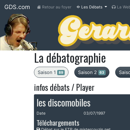
GDS.com
(current)
Retour au foyer
Les Débats
La Web
La débatographie
Saison 1
Saison 2
Sais
89
63
infos débats / Player
les discomobiles
Date
03/07/1997
Téléchargements
Débat sur le FTP de mistercouzin.net