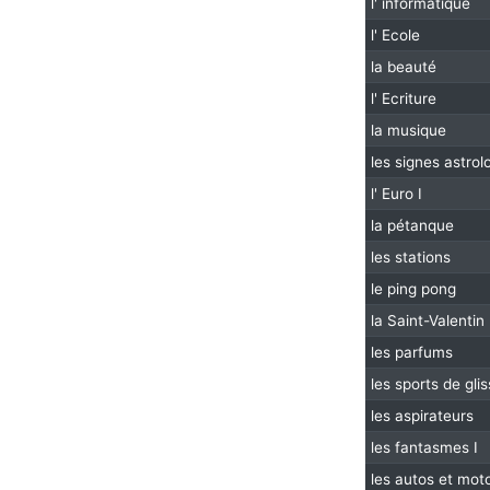
l' informatique
l' Ecole
la beauté
l' Ecriture
la musique
les signes astrol
l' Euro I
la pétanque
les stations
le ping pong
la Saint-Valentin 
les parfums
les sports de gli
les aspirateurs
les fantasmes I
les autos et mot