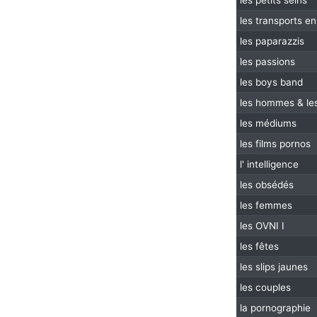
les petits seins
les transports 
les paparazzis
les passions
les boys band
les hommes & l
les médiums
les films pornos
l' intelligence
les obsédés
les femmes
les OVNI I
les fêtes
les slips jaunes
les couples
la pornographie