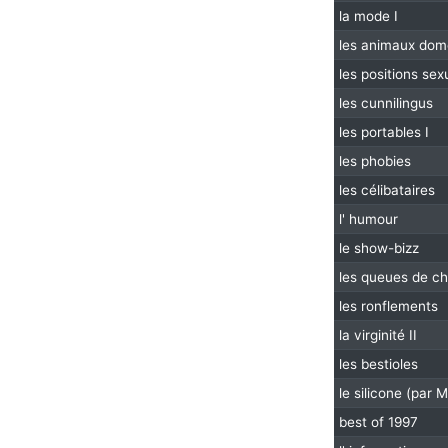
la mode I
les animaux dom
les positions sexu
les cunnilingus
les portables I
les phobies
les célibataires
l' humour
le show-bizz
les queues de ch
les ronflements
la virginité II
les bestioles
le silicone (par 
best of 1997