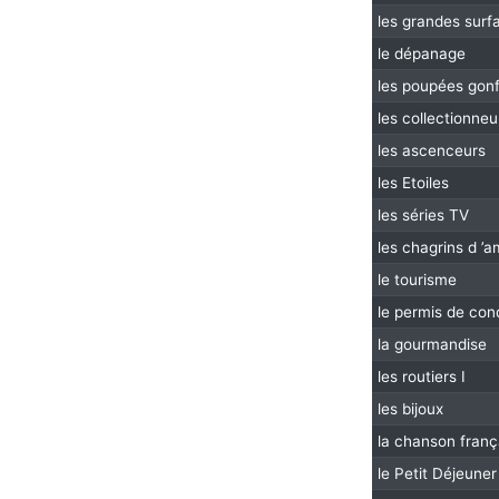
les grandes surf
le dépanage
les poupées gonf
les collectionneu
les ascenceurs
les Etoiles
les séries TV
les chagrins d ’
le tourisme
le permis de con
la gourmandise
les routiers I
les bijoux
la chanson franç
le Petit Déjeuner