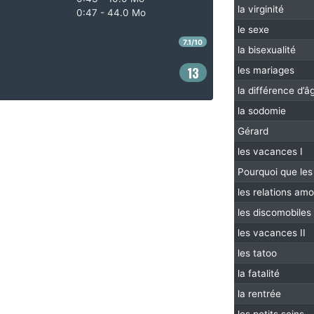
la virginité
0:47 - 44.0 Mo
le sexe
7.1/10
la bisexualité
13
les mariages
la différence d’â
la sodomie
Gérard
les vacances I
Pourquoi que les
les relations am
les discomobiles
les vacances II
les tatoo
la fatalité
la rentrée