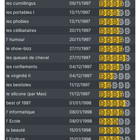
les cunnilingus
06/11/1997
les portables I
13/11/1997
les phobies
13/11/1997
les célibataires
20/11/1997
l' humour
20/11/1997
le show-bizz
27/11/1997
les queues de cheval
27/11/1997
les ronflements
04/12/1997
la virginité II
04/12/1997
les bestioles
11/12/1997
le silicone (par Max)
11/12/1997
best of 1997
01/01/1998
l' informatique
08/01/1998
l' Ecole
08/01/1998
la beauté
15/01/1998
l' Ecriture
15/01/1998