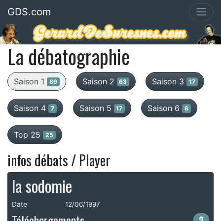
GDS.com
La débatographie
Saison 1
Saison 2
Saison 3
89
63
17
Saison 4
Saison 5
Saison 6
7
17
6
Top 25
25
infos débats / Player
la sodomie
Date
12/06/1997
Téléchargements
2