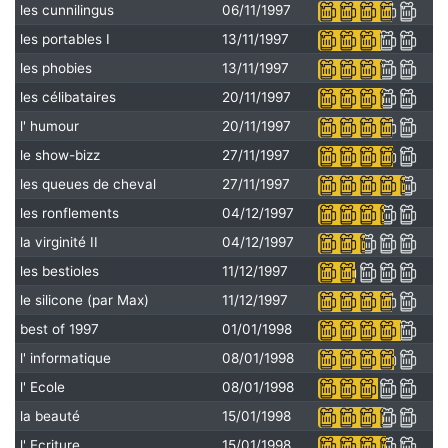
les cunnilingus
06/11/1997
les portables I
13/11/1997
les phobies
13/11/1997
les célibataires
20/11/1997
l' humour
20/11/1997
le show-bizz
27/11/1997
les queues de cheval
27/11/1997
les ronflements
04/12/1997
la virginité II
04/12/1997
les bestioles
11/12/1997
le silicone (par Max)
11/12/1997
best of 1997
01/01/1998
l' informatique
08/01/1998
l' Ecole
08/01/1998
la beauté
15/01/1998
l' Ecriture
15/01/1998