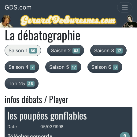
GDS.com
La débatographie
Saison 1
Saison 2
Saison 3
89
63
17
Saison 4
Saison 5
Saison 6
7
17
6
Top 25
25
infos débats / Player
les poupées gonflables
Date
05/03/1998
Téléchargements
2