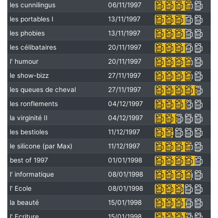
les cunnilingus
06/11/1997
les portables I
13/11/1997
les phobies
13/11/1997
les célibataires
20/11/1997
l' humour
20/11/1997
le show-bizz
27/11/1997
les queues de cheval
27/11/1997
les ronflements
04/12/1997
la virginité II
04/12/1997
les bestioles
11/12/1997
le silicone (par Max)
11/12/1997
best of 1997
01/01/1998
l' informatique
08/01/1998
l' Ecole
08/01/1998
la beauté
15/01/1998
l' Ecriture
15/01/1998