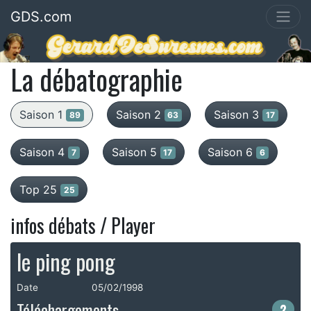
GDS.com
La débatographie
Saison 1
Saison 2
Saison 3
89
63
17
Saison 4
Saison 5
Saison 6
7
17
6
Top 25
25
infos débats / Player
le ping pong
Date
05/02/1998
Téléchargements
2