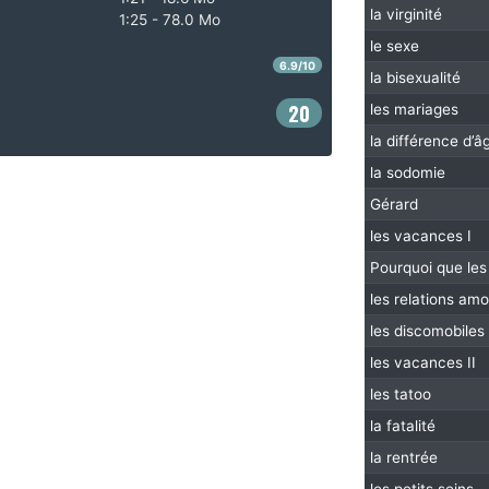
la virginité
1:25 - 78.0 Mo
le sexe
6.9/10
la bisexualité
20
les mariages
la différence d’â
la sodomie
Gérard
les vacances I
Pourquoi que les
les relations am
les discomobiles
les vacances II
les tatoo
la fatalité
la rentrée