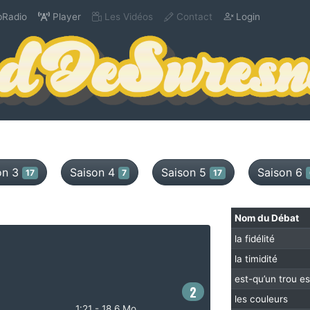
Radio
Player
Les Vidéos
Contact
Login
on 3
Saison 4
Saison 5
Saison 6
17
7
17
Nom du Débat
la fidélité
la timidité
est-qu’un trou es
2
les couleurs
1:21 - 18.6 Mo