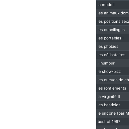
la mode I
les animaux dom
les positions sexu
les cunnilingus
les portables I
les phobies
les célibataires
l' humour
le show-bizz
les queues de ch
les ronflements
la virginité II
les bestioles
le silicone (par 
best of 1997