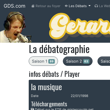
GDS.com
(current)
Retour au foyer
Les Débats
La Web
La débatographie
Saison 1
Saison 2
Sais
89
63
infos débats / Player
la musique
Date
22/01/1998
Téléchargements
Débat sur le FTP de mistercouzin.net