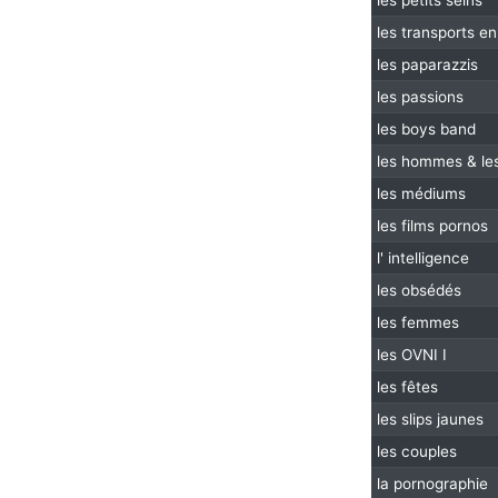
les petits seins
les transports 
les paparazzis
les passions
les boys band
les hommes & l
les médiums
les films pornos
l' intelligence
les obsédés
les femmes
les OVNI I
les fêtes
les slips jaunes
les couples
la pornographie