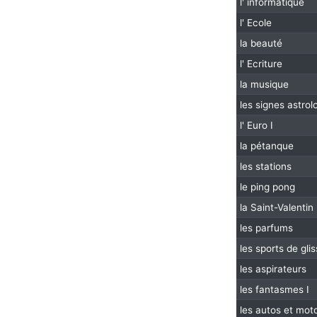
l' informatique
l' Ecole
la beauté
l' Ecriture
la musique
les signes astrol
l' Euro I
la pétanque
les stations
le ping pong
la Saint-Valentin 
les parfums
les sports de gli
les aspirateurs
les fantasmes I
les autos et mot