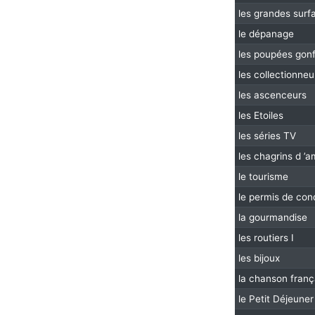
les grandes surf
le dépanage
les poupées gonf
les collectionneu
les ascenceurs
les Etoiles
les séries TV
les chagrins d ’
le tourisme
le permis de con
la gourmandise
les routiers I
les bijoux
la chanson franç
le Petit Déjeuner