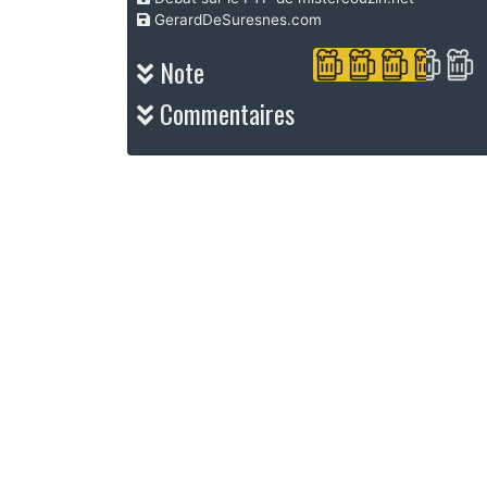
GerardDeSuresnes.com
Note
Commentaires