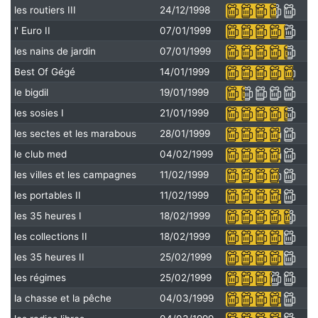
les routiers III
24/12/1998
l' Euro II
07/01/1999
les nains de jardin
07/01/1999
Best Of Gégé
14/01/1999
le bigdil
19/01/1999
les sosies I
21/01/1999
les sectes et les marabous
28/01/1999
le club med
04/02/1999
les villes et les campagnes
11/02/1999
les portables II
11/02/1999
les 35 heures I
18/02/1999
les collections II
18/02/1999
les 35 heures II
25/02/1999
les régimes
25/02/1999
la chasse et la pêche
04/03/1999