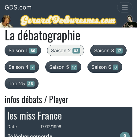
GDS.com
La débatographie
Saison 1
Saison 2
Saison 3
89
63
17
Saison 4
Saison 5
Saison 6
7
17
6
Top 25
25
infos débats / Player
les miss France
Date
17/12/1998
Téléchargements
3