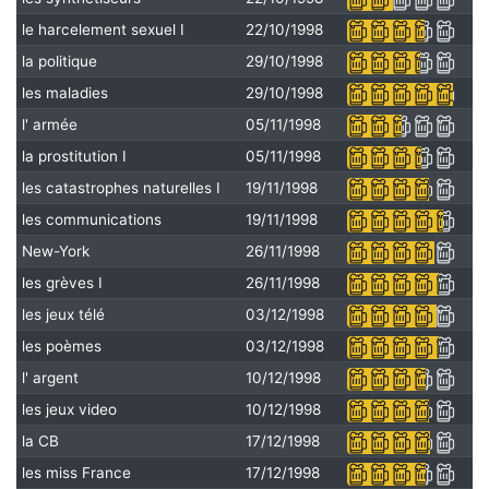
le harcelement sexuel I
22/10/1998
la politique
29/10/1998
les maladies
29/10/1998
l' armée
05/11/1998
la prostitution I
05/11/1998
les catastrophes naturelles I
19/11/1998
les communications
19/11/1998
New-York
26/11/1998
les grèves I
26/11/1998
les jeux télé
03/12/1998
les poèmes
03/12/1998
l' argent
10/12/1998
les jeux video
10/12/1998
la CB
17/12/1998
les miss France
17/12/1998