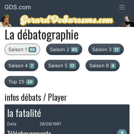
GDS.com
La débatographie
Saison 1
Saison 2
Saison 3
89
63
17
Saison 4
Saison 5
Saison 6
7
17
6
Top 25
25
infos débats / Player
la fatalité
Date
28/08/1997
Téléchargements
2