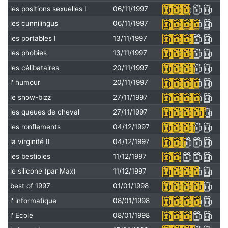
les positions sexuelles I
06/11/1997
les cunnilingus
06/11/1997
les portables I
13/11/1997
les phobies
13/11/1997
les célibataires
20/11/1997
l' humour
20/11/1997
le show-bizz
27/11/1997
les queues de cheval
27/11/1997
les ronflements
04/12/1997
la virginité II
04/12/1997
les bestioles
11/12/1997
le silicone (par Max)
11/12/1997
best of 1997
01/01/1998
l' informatique
08/01/1998
l' Ecole
08/01/1998